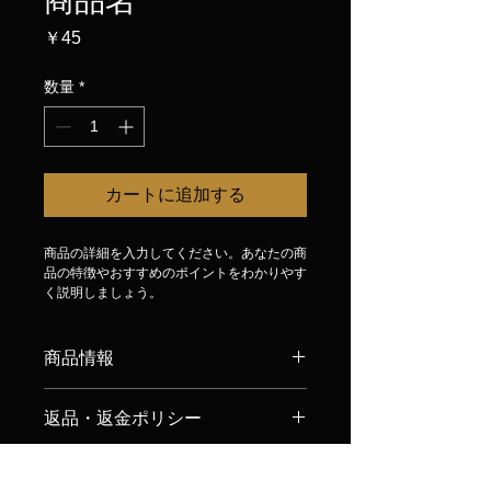
商品名
価
￥45
格
数量
*
カートに追加する
商品の詳細を入力してください。あなたの商
品の特徴やおすすめのポイントをわかりやす
く説明しましょう。
商品情報
商品の詳細を入力してください。サイ
返品・返金ポリシー
ズ、素材、取扱説明に加え、商品の特
徴やおすすめのポイントなどを説明し
返品・返金規約を入力してください。
ましょう。
商品の配送について
商品にご満足いただけなかった場合の