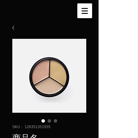
SKU： 126351351935